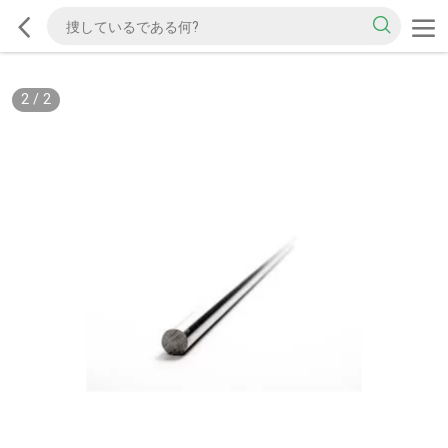
2
/
2