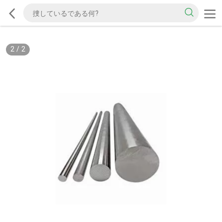
2
/
2