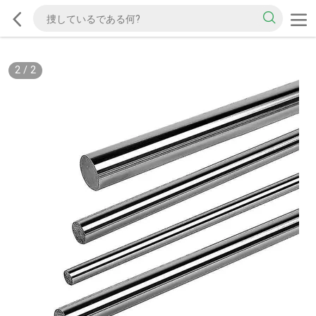
2
/
2