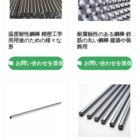
わたしたち に つい て
温度耐性鋼棒 精密工学
耐腐蝕性のある鋼棒 鉄
工場 ツアー
用用途のための様々な
筋の丸い鋼棒 建築や装
形
飾用
品質管理
お問い合わせを送信
お問い合わせを送信
連絡 ください
引金 を 求め て ください
ステンレス鋼の薄板金
ステンレス鋼管