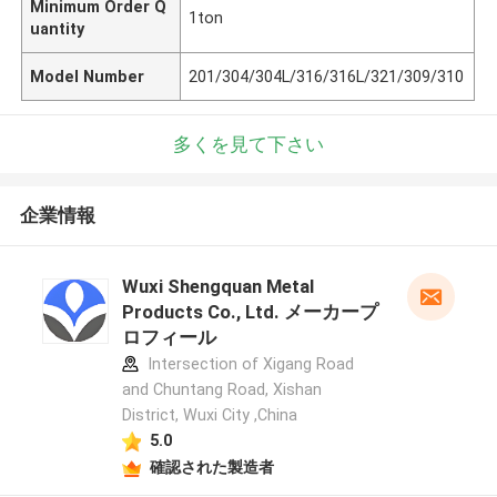
Minimum Order Q
1ton
uantity
Model Number
201/304/304L/316/316L/321/309/310
多くを見て下さい
企業情報
Wuxi Shengquan Metal
Products Co., Ltd. メーカープ
ロフィール
Intersection of Xigang Road
and Chuntang Road, Xishan
District, Wuxi City ,China
5.0
確認された製造者