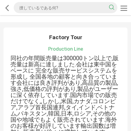
Factory Tour
Production Line
同社の年間販売量は300000トン以上で,販
売量は新高に達しました.会社は東中国を
ベースに 完全な販売サービスシステムを
形成し 全国各地の顧客と向き合っていま
す会社には良き評判があり,高品質の製品,
強さ,低価格の評判があり,製品がユーザー
に深く依存しています.国内市場での販売
だけでなく,,しかし,米国,カナダ,コロンビ
ア,アラブ首長国連邦,タイ,インド,ベトナ
ム,パキスタン,韓国,日本,ロシア,その他の
国や地域でもよく販売されています.海外
のお客様が好評しています輸出国数は増