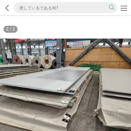
2
/
2