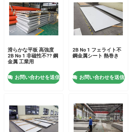
製品
ビデオ
滑らかな平板 高強度
2B No 1 フェライト不
ステンレス鋼の薄板金
2B No 1 非磁性不?? 鋼
鋼金属シート 熱巻き
金属 工業用
ステンレス鋼管
お問い合わせを送信
お問い合わせを送信
ステンレス鋼 シートのコイル
ステンレス鋼の棒
ステンレス鋼板板