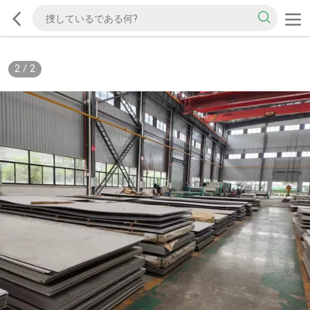
2
/
2