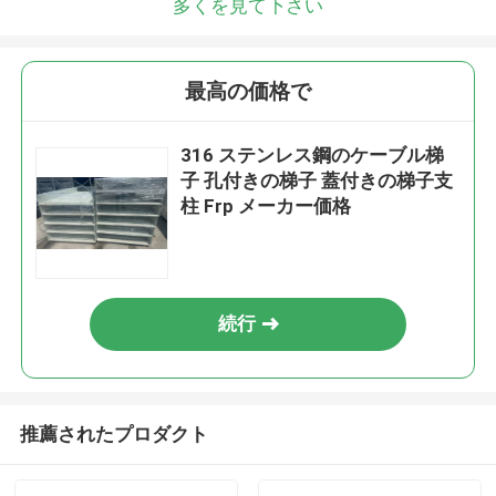
多くを見て下さい
最高の価格で
316 ステンレス鋼のケーブル梯
子 孔付きの梯子 蓋付きの梯子支
柱 Frp メーカー価格
続行
推薦されたプロダクト