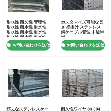
わたしたち に つい て
耐水性 耐久性 管理性
カスタマイズ可能な長
耐水性 耐水性 耐水性
さ 壁掛け ステンレス
工場 ツアー
耐水性 耐水性 耐水性
鋼ケーブル管理 中途半
耐水性 耐水性 耐水性
端
耐水性 耐水性 耐水性
お問い合わせを送信
お問い合わせを送信
品質管理
耐水性 耐水性 耐水性
耐水性 耐水性 耐水性
耐水性 耐水性 耐水性
連絡 ください
耐水性 耐水性 耐水性
耐水性 耐水性 耐水性
耐水性 耐水性 耐水性
耐水性 耐水性 耐水性
引金 を 求め て ください
耐水性 耐水性 耐水性
耐水性 耐水性 耐水性
耐水性 耐水性 耐水性
ステンレス鋼の薄板金
耐水性 耐水性 耐水性
耐水性 耐水性 耐水性
耐水性 耐水性 耐水性
ステンレス鋼管
頑丈なステンレスケー
耐久性ワイヤ Ss 304