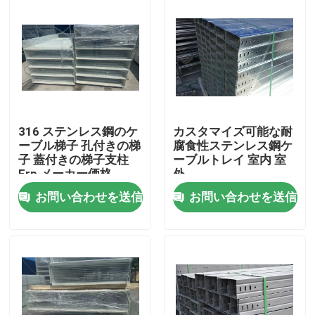
316 ステンレス鋼のケ
カスタマイズ可能な耐
ーブル梯子 孔付きの梯
腐食性ステンレス鋼ケ
子 蓋付きの梯子支柱
ーブルトレイ 室内 室
Frp メーカー価格
外
お問い合わせを送信
お問い合わせを送信
家へ
製品
ビデオ