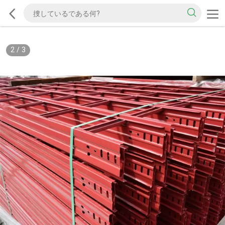
2
/
3