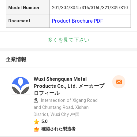
Model Number
201/304/304L/316/316L/321/309/310
Product Brochure PDF
Document
多くを見て下さい
企業情報
Wuxi Shengquan Metal
Products Co., Ltd. メーカープ
ロフィール
Intersection of Xigang Road
and Chuntang Road, Xishan
District, Wuxi City ,中国
5.0
確認された製造者