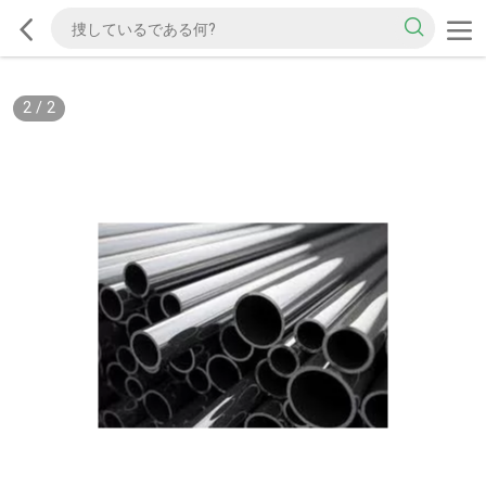
2
/
2