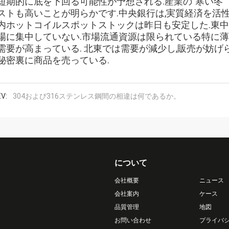
短期的に底を下回る可能性が予想される.産業の"寒い冬"
ストも高いことが明らかです.中央銀行は,実質経済を活
内ホットコイルスポットストックは昨日も安定した.東中
場に集中していない.市場流通資源は限られている特に薄
需要が高まっている. 北東では需要が減少し,販売が妨げ
秘密裏に商品を売っている.
V:
304および316ステンレス鋼間の相違は何であるか。
について
会社概要
ニュース
会社案内
ケース
品質管理
地図
お問い合わせ
プライバ