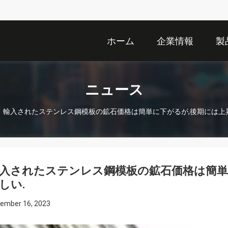
ホーム
企業情報
製
ニュース
/
輸入されたステンレス鋼模板の鉱石価格は簡単に下がるが,後期には上
入されたステンレス鋼模板の鉱石価格は簡単
しい.
ember 16, 2023