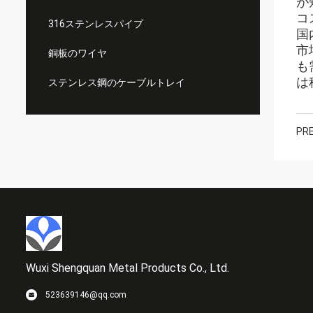
が
コ
316ステンレスパイプ
国
市
銅板のワイヤ
も
は
ステンレス鋼のケーブルトレイ
PRE
Wuxi Shengquan Metal Products Co., Ltd.
523639146@qq.com