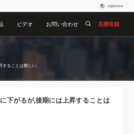
Japanese
品
ビデオ
お問い合わせ
見積依頼
描
昇することは難しい.
述
に下がるが,後期には上昇することは